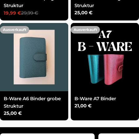
Struktur
Struktur
Regulärer
25,00 €
19,99 €
29,99 €
Verkaufspreis
Regulärer
Preis
Preis
Ausverkauft
Ausverkauft
B-Ware A6 Binder grobe
B-Ware A7 Binder
Regulärer
21,00 €
Struktur
Preis
Regulärer
25,00 €
Preis