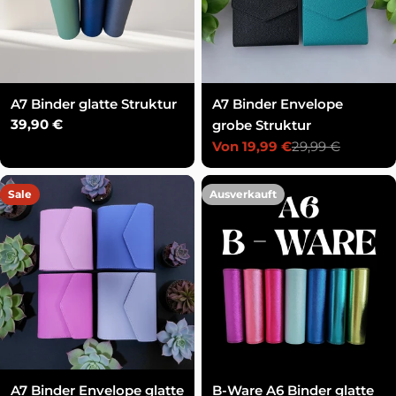
A7 Binder glatte Struktur
A7 Binder Envelope
Regulärer
39,90 €
grobe Struktur
Preis
Von 19,99 €
29,99 €
Verkaufspreis
Regulärer
Preis
Sale
Ausverkauft
A7 Binder Envelope glatte
B-Ware A6 Binder glatte