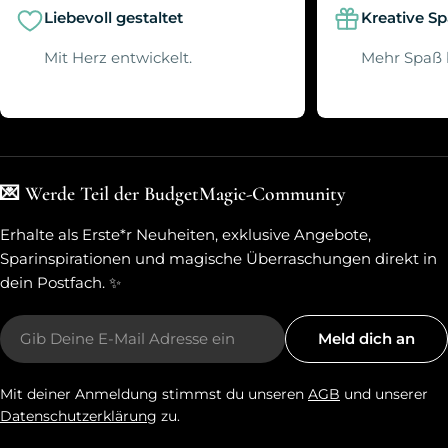
Liebevoll gestaltet
Kreative S
Mit Herz entwickelt.
Mehr Spaß 
💌 Werde Teil der BudgetMagic-Community
Erhalte als Erste*r Neuheiten, exklusive Angebote,
Sparinspirationen und magische Überraschungen direkt in
dein Postfach. ✨
E-
Meld dich an
Mail
Mit deiner Anmeldung stimmst du unseren
AGB
und unserer
Datenschutzerklärung
zu.