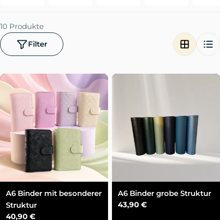
10 Produkte
Filter
A6 Binder mit besonderer
A6 Binder grobe Struktur
Regulärer
43,90 €
Struktur
Preis
Regulärer
40,90 €