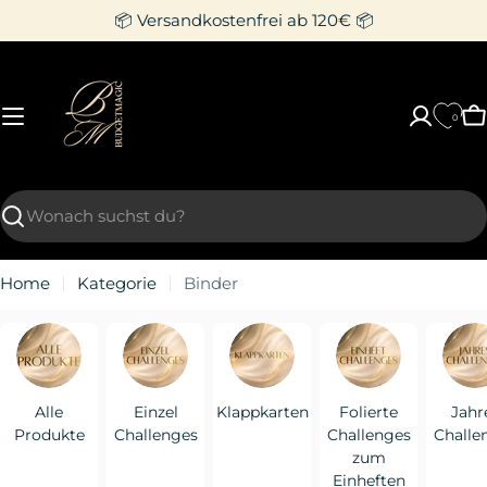
Zum
📦 Versandkostenfrei ab 120€ 📦
Inhalt
springen
0
W
Suchen
Home
Kategorie
Binder
Alle
Einzel
Klappkarten
Folierte
Jahr
Produkte
Challenges
Challenges
Challe
zum
Einheften