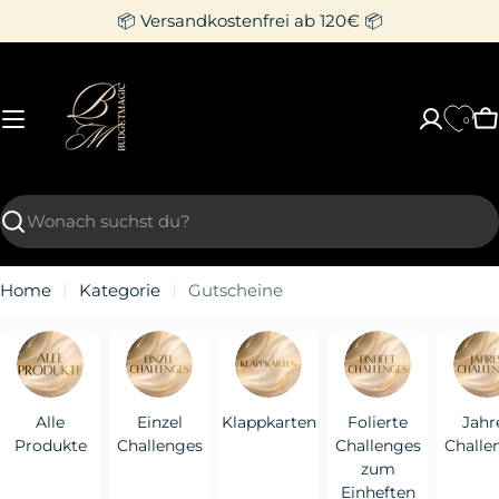
Zum
📦 Versandkostenfrei ab 120€ 📦
Inhalt
springen
0
W
Suchen
Home
Kategorie
Gutscheine
Alle
Einzel
Klappkarten
Folierte
Jahr
Produkte
Challenges
Challenges
Challe
zum
Einheften