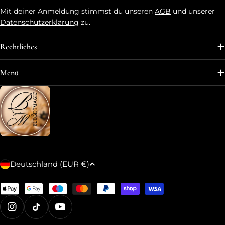
Mit deiner Anmeldung stimmst du unseren
AGB
und unserer
Datenschutzerklärung
zu.
Rechtliches
Menü
L
Deutschland (EUR €)
a
n
Zahlungsmethoden
d
Instagram
TikTok
YouTube
/