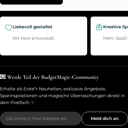
Preis
Liebevoll gestaltet
Kreative S
Mit Herz entwickelt.
Mehr Spaß 
💌 Werde Teil der BudgetMagic-Community
Erhalte als Erste*r Neuheiten, exklusive Angebote,
Sparinspirationen und magische Überraschungen direkt in
dein Postfach. ✨
E-
Meld dich an
Mail