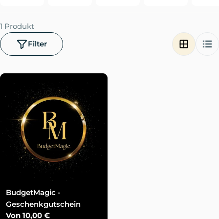
1 Produkt
Filter
BudgetMagic -
Geschenkgutschein
Regulärer
Von 10,00 €