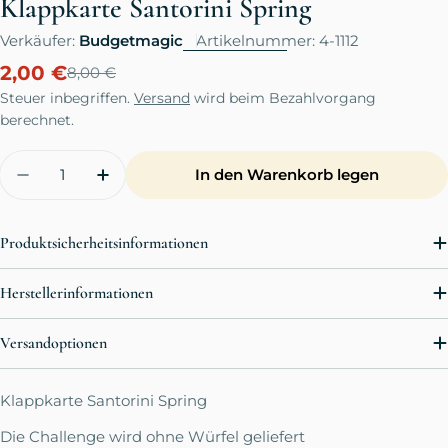
Klappkarte Santorini Spring
Verkäufer:
Budgetmagic
Artikelnummer:
4-1112
2,00 €
8,00 €
Verkaufspreis
Regulärer
Preis
Steuer inbegriffen.
Versand
wird beim Bezahlvorgang
berechnet.
Menge
In den Warenkorb legen
Menge für Klappkarte Santorini Spring verrin
Menge für Klappkarte Santorini Spri
Produktsicherheitsinformationen
Herstellerinformationen
Versandoptionen
Klappkarte Santorini Spring
Die Challenge wird ohne Würfel geliefert