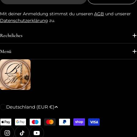
Mail
Mit deiner Anmeldung stimmst du unseren
AGB
und unserer
Datenschutzerklärung
zu.
Rechtliches
Menü
L
Deutschland (EUR €)
a
n
Zahlungsmethoden
d