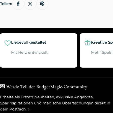
Teilen:
Liebevoll gestaltet
Kreative S
Mit Herz entwickelt.
Mehr Spaß 
💌 Werde Teil der BudgetMagic-Community
Erhalte als Erste*r Neuheiten, exklusive Angebote,
Sparinspirationen und magische Überraschungen direkt in
dein Postfach. ✨