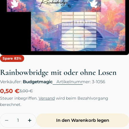
Öffnen Sie das Medium 0 im Modalformat
Spare
83%
Rainbowbridge mit oder ohne Losen
Verkäufer:
Budgetmagic
Artikelnummer:
3-1056
0,50 €
3,00 €
Verkaufspreis
Regulärer
Preis
Steuer inbegriffen.
Versand
wird beim Bezahlvorgang
berechnet.
Menge
In den Warenkorb legen
Menge für Rainbowbridge mit oder ohne Lose
Menge für Rainbowbridge mit oder 